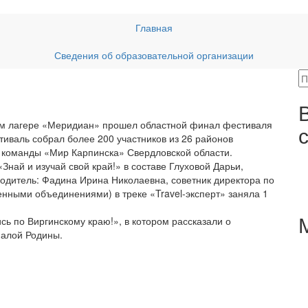
Главная
Сведения об образовательной организации
ном лагере «Меридиан» прошел областной финал фестиваля
иваль собрал более 200 участников из 26 районов
з команды «Мир Карпинска» Свердловской области.
най и изучай свой край!» в составе Глуховой Дарьи,
дитель: Фадина Ирина Николаевна, советник директора по
нными объединениями) в треке «Travel-эксперт» заняла 1
ь по Виргинскому краю!», в котором рассказали о
малой Родины.