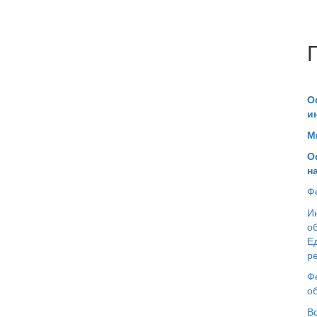
О
и
М
О
н
Ф
И
о
Е
р
Ф
о
В