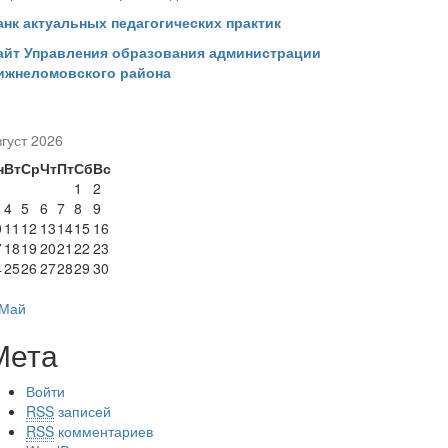
анк актуальных педагогических практик
айт Управления образования администрации
ижнеломовского района
густ 2026
н
Вт
Ср
Чт
Пт
Сб
Вс
1
2
4
5
6
7
8
9
0
11
12
13
14
15
16
7
18
19
20
21
22
23
4
25
26
27
28
29
30
1
 Май
Мета
Войти
RSS
записей
RSS
комментариев