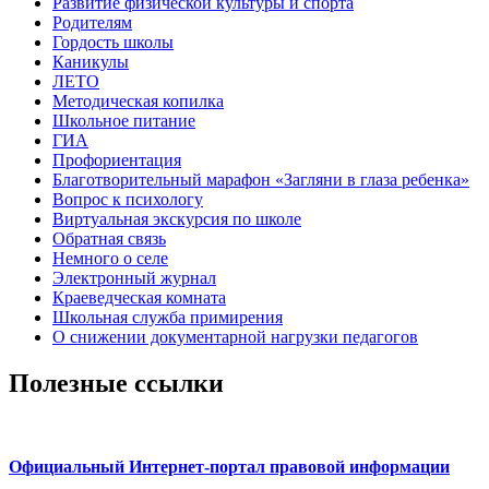
Развитие физической культуры и спорта
Родителям
Гордость школы
Каникулы
ЛЕТО
Методическая копилка
Школьное питание
ГИА
Профориентация
Благотворительный марафон «Загляни в глаза ребенка»
Вопрос к психологу
Виртуальная экскурсия по школе
Обратная связь
Немного о селе
Электронный журнал
Краеведческая комната
Школьная служба примирения
О снижении документарной нагрузки педагогов
Полезные ссылки
Официальный Интернет-портал правовой информации