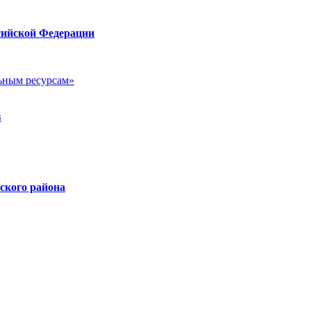
сийской Федерации
ьным ресурсам»
в
ского района