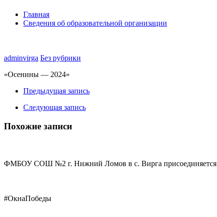
Главная
Сведения об образовательной организации
adminvirga
Без рубрики
«Осенины — 2024»
Предыдущая запись
Следующая запись
Похожие записи
ФМБОУ СОШ №2 г. Нижний Ломов в с. Вирга присоединяется к
#ОкнаПобеды