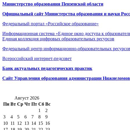
Министерство образования Пензенской области
Официальный сайт Министерства образования и науки Рос
Федеральный портал «Российское образование»
Информационная система «Единое окно доступа к образовател
Единая коллекция цифровых образовательных ресурсов
Федеральный центр информационно-образовательных ресурсо
Всероссийский интернет-педсовет
Банк актуальных педагогических практик
Сайт Управления образования администрации Нижнеломов
Август 2026
Пн
Вт
Ср
Чт
Пт
Сб
Вс
1
2
3
4
5
6
7
8
9
10
11
12
13
14
15
16
17
18
19
20
21
22
23